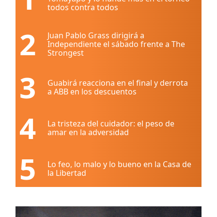
todos contra todos
2
Juan Pablo Grass dirigirá a
Independiente el sábado frente a The
Strongest
3
Guabirá reacciona en el final y derrota
a ABB en los descuentos
4
La tristeza del cuidador: el peso de
amar en la adversidad
5
Lo feo, lo malo y lo bueno en la Casa de
la Libertad