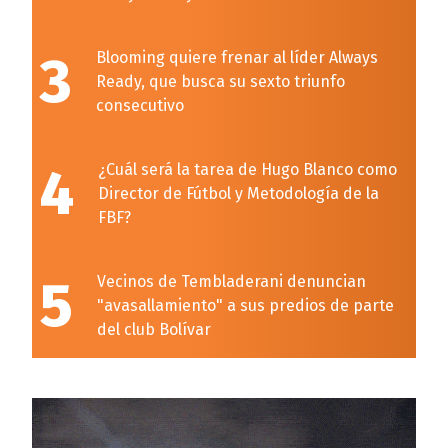
3
Blooming quiere frenar al líder Always
Ready, que busca su sexto triunfo
consecutivo
4
¿Cuál será la tarea de Hugo Blanco como
Director de Fútbol y Metodología de la
FBF?
5
Vecinos de Tembladerani denuncian
"avasallamiento" a sus predios de parte
del club Bolívar