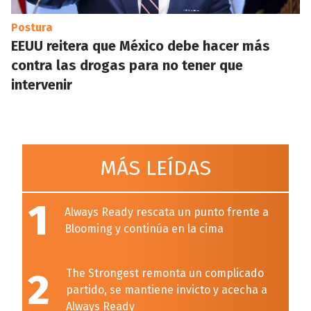
Postura
EEUU reitera que México debe hacer más
contra las drogas para no tener que
intervenir
MÁS LEÍDAS
1
Always Ready rescata un punto frente a
Blooming y continúa en la cima
2
The Strongest remonta un complicado
partido, se mantiene invicto y acecha a
Always Ready