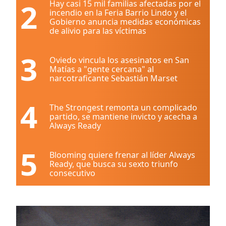
2
Hay casi 15 mil familias afectadas por el
incendio en la Feria Barrio Lindo y el
Gobierno anuncia medidas económicas
de alivio para las víctimas
3
Oviedo vincula los asesinatos en San
Matías a "gente cercana" al
narcotraficante Sebastián Marset
4
The Strongest remonta un complicado
partido, se mantiene invicto y acecha a
Always Ready
5
Blooming quiere frenar al líder Always
Ready, que busca su sexto triunfo
consecutivo