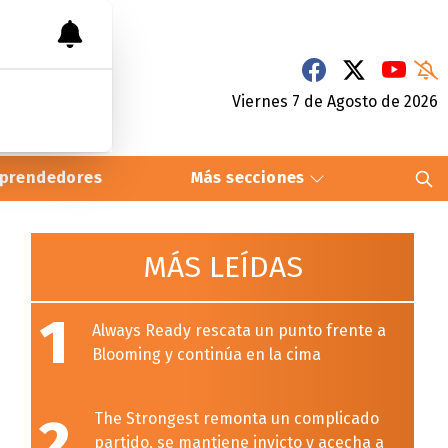
Viernes 7
de
Agosto
de 2026
prendedores
Más secciones
MÁS LEÍDAS
1
Always Ready rescata un punto frente a
Blooming y continúa en la cima
2
The Strongest remonta un complicado
partido, se mantiene invicto y acecha a