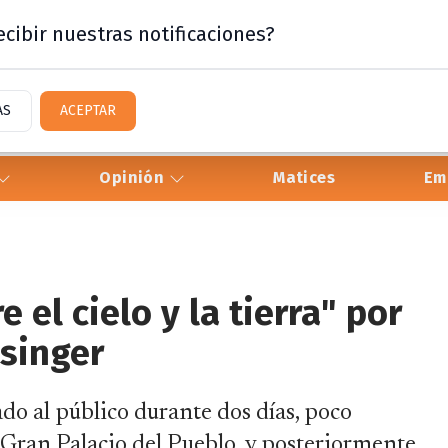
cibir nuestras notificaciones?
AS
ACEPTAR
Opinión
Matices
Em
 el cielo y la tierra" por
ssinger
do al público durante dos días, poco
l Gran Palacio del Pueblo, y posteriormente