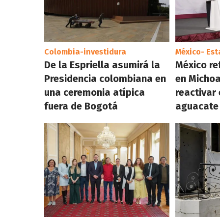
Colombia-investidura
México- Es
De la Espriella asumirá la
México re
Presidencia colombiana en
en Micho
una ceremonia atípica
reactivar
fuera de Bogotá
aguacate