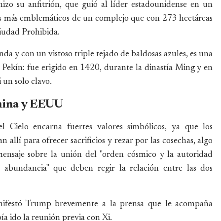
izo su anfitrión, que guió al líder estadounidense en un
res más emblemáticos de un complejo que con 273 hectáreas
Ciudad Prohibida.
da y con un vistoso triple tejado de baldosas azules, es una
 Pekín: fue erigido en 1420, durante la dinastía Ming y en
 un solo clavo.
hina y EEUU
l Cielo encarna fuertes valores simbólicos, ya que los
allí para ofrecer sacrificios y rezar por las cosechas, algo
ensaje sobre la unión del "orden cósmico y la autoridad
a abundancia" que deben regir la relación entre las dos
manifestó Trump brevemente a la prensa que le acompaña
ía ido la reunión previa con Xi.