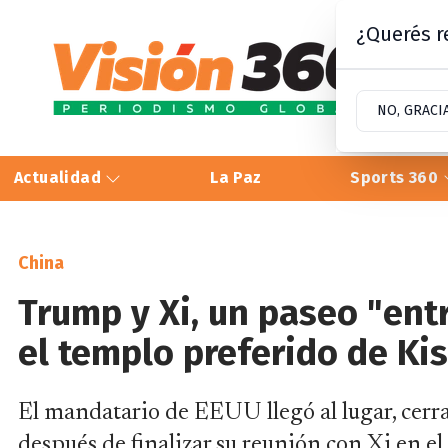
¿Querés re
NO, GRACI
Actualidad
La Paz
Sports 360
China
Trump y Xi, un paseo "entre
el templo preferido de Ki
El mandatario de EEUU llegó al lugar, cerra
después de finalizar su reunión con Xi en e