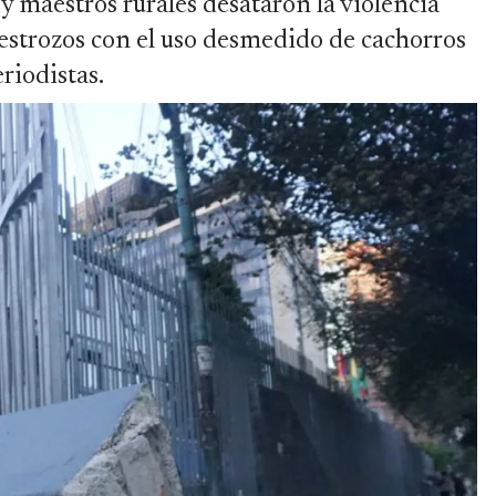
y maestros rurales desataron la violencia
destrozos con el uso desmedido de cachorros
riodistas.