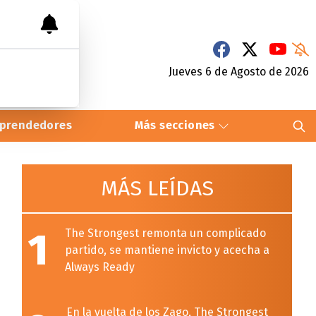
Jueves 6
de
Agosto
de 2026
prendedores
Más secciones
MÁS LEÍDAS
1
The Strongest remonta un complicado
partido, se mantiene invicto y acecha a
Always Ready
En la vuelta de los Zago, The Strongest