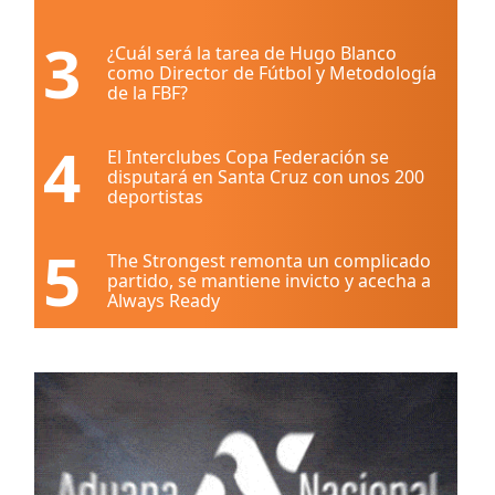
3
¿Cuál será la tarea de Hugo Blanco
como Director de Fútbol y Metodología
de la FBF?
4
El Interclubes Copa Federación se
disputará en Santa Cruz con unos 200
deportistas
5
The Strongest remonta un complicado
partido, se mantiene invicto y acecha a
Always Ready