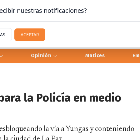
ecibir nuestras notificaciones?
IAS
ACEPTAR
Opinión
Matices
Em
para la Policía en medio
 desbloqueando la vía a Yungas y conteniendo
n la ciudad de La Paz.