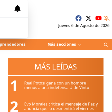
Jueves 6
de
Agosto
de 2026
prendedores
Más secciones
MÁS LEÍDAS
1
Real Potosí gana con un hombre
menos a una indefensa U de Vinto
2
Evo Morales critica el mensaje de Paz y
anuncia que lo desmentirá el viernes