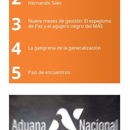
Hernando Siles
3
Nueve meses de gestión: El espejismo
de Paz y el agujero negro del MAS
4
La gangrena de la generalización
5
País de encuentros