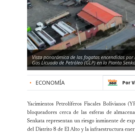
Vista panorámica de las fogatas encendidas por
Gas Licuado de Petróleo (GLP) en la Planta Senka
•
ECONOMÍA
Por V
Yacimientos Petrolíferos Fiscales Bolivianos (Y
bloqueadores cerca de las esferas de almacen
Senkata representan un riesgo inminente de explo
del Distrito 8 de El Alto y la infraestructura ener