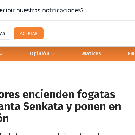
ecibir nuestras notificaciones?
IAS
ACEPTAR
Opinión
Matices
Em
ores encienden fogatas
lanta Senkata y ponen en
ón