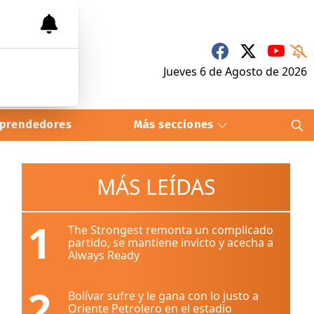
Jueves 6
de
Agosto
de 2026
prendedores
Más secciones
MÁS LEÍDAS
1
The Strongest remonta un complicado
partido, se mantiene invicto y acecha a
Always Ready
2
Bolívar sufre y le gana con lo justo a
Oriente Petrolero en el estadio