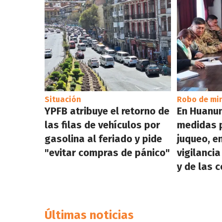
Situación
Robo de mi
YPFB atribuye el retorno de
En Huanun
las filas de vehículos por
medidas p
gasolina al feriado y pide
juqueo, en
"evitar compras de pánico"
vigilanci
y de las 
Últimas noticias