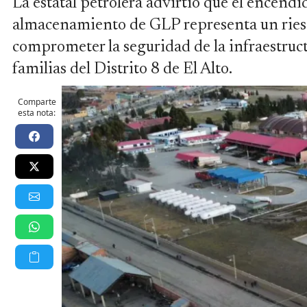
La estatal petrolera advirtió que el encendid
almacenamiento de GLP representa un riesg
comprometer la seguridad de la infraestruct
familias del Distrito 8 de El Alto.
Comparte
esta nota: