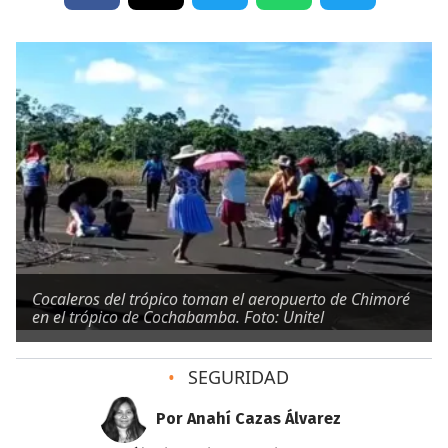
Cocaleros del trópico toman el aeropuerto de Chimoré
en el trópico de Cochabamba. Foto: Unitel
•
SEGURIDAD
Por Anahí Cazas Álvarez