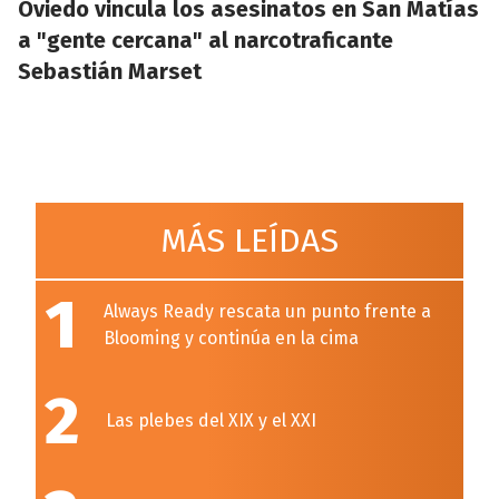
Oviedo vincula los asesinatos en San Matías
a "gente cercana" al narcotraficante
Sebastián Marset
MÁS LEÍDAS
1
Always Ready rescata un punto frente a
Blooming y continúa en la cima
2
Las plebes del XIX y el XXI