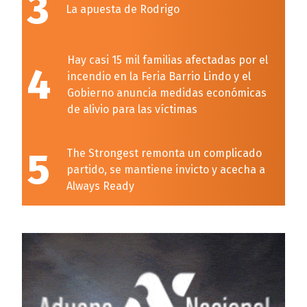
3
La apuesta de Rodrigo
Hay casi 15 mil familias afectadas por el
4
incendio en la Feria Barrio Lindo y el
Gobierno anuncia medidas económicas
de alivio para las víctimas
5
The Strongest remonta un complicado
partido, se mantiene invicto y acecha a
Always Ready