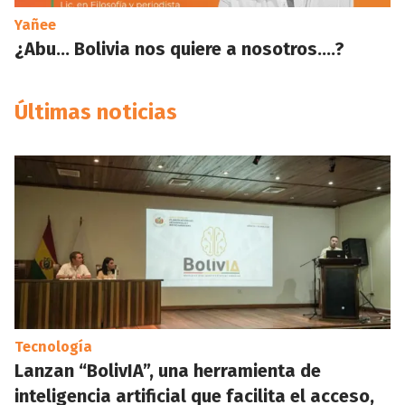
Yañee
¿Abu… Bolivia nos quiere a nosotros….?
Últimas noticias
Tecnología
Lanzan “BolivIA”, una herramienta de
inteligencia artificial que facilita el acceso,