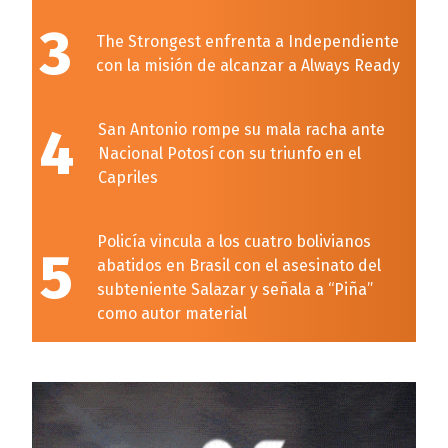
3
The Strongest enfrenta a Independiente
con la misión de alcanzar a Always Ready
4
San Antonio rompe su mala racha ante
Nacional Potosí con su triunfo en el
Capriles
Policía vincula a los cuatro bolivianos
5
abatidos en Brasil con el asesinato del
subteniente Salazar y señala a “Piña”
como autor material