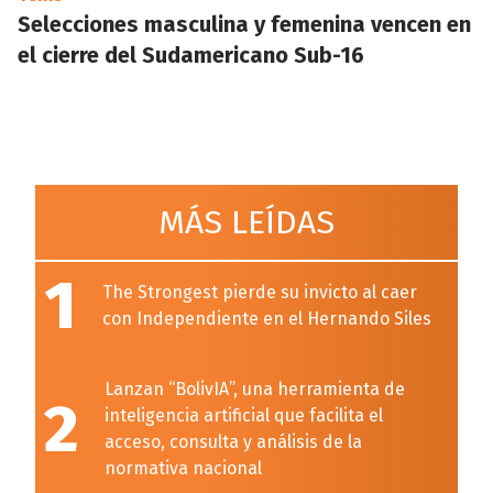
Selecciones masculina y femenina vencen en
el cierre del Sudamericano Sub-16
MÁS LEÍDAS
1
The Strongest pierde su invicto al caer
con Independiente en el Hernando Siles
Lanzan “BolivIA”, una herramienta de
2
inteligencia artificial que facilita el
acceso, consulta y análisis de la
normativa nacional