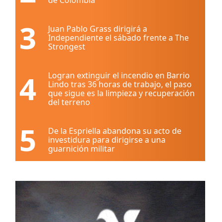
3
Juan Pablo Grass dirigirá a
Independiente el sábado frente a The
Strongest
4
Logran extinguir el incendio en Barrio
Lindo tras 36 horas de trabajo, el paso
que sigue es la limpieza y recuperación
del terreno
5
De la Espriella abandona su acto de
investidura para dirigirse a una
guarnición militar