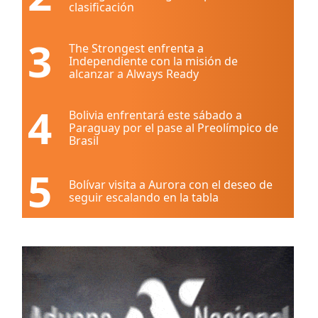
clasificación
3
The Strongest enfrenta a
Independiente con la misión de
alcanzar a Always Ready
4
Bolivia enfrentará este sábado a
Paraguay por el pase al Preolímpico de
Brasil
5
Bolívar visita a Aurora con el deseo de
seguir escalando en la tabla