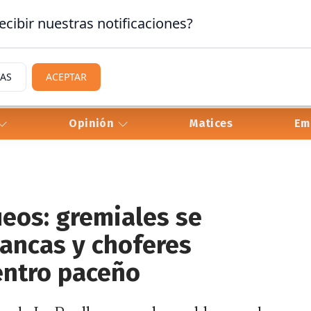
ecibir nuestras notificaciones?
IAS
ACEPTAR
Opinión
Matices
Em
eos: gremiales se
lancas y choferes
entro paceño