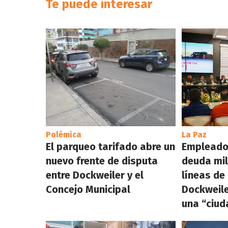
Te puede interesar
Polémica
La Paz
El parqueo tarifado abre un
Empleado
nuevo frente de disputa
deuda mil
entre Dockweiler y el
líneas de
Concejo Municipal
Dockweile
una “ciud