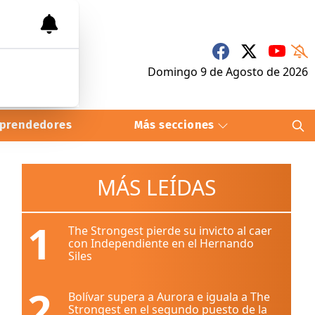
Domingo 9
de
Agosto
de 2026
prendedores
Más secciones
MÁS LEÍDAS
1
The Strongest pierde su invicto al caer
con Independiente en el Hernando
Siles
2
Bolívar supera a Aurora e iguala a The
Strongest en el segundo puesto de la