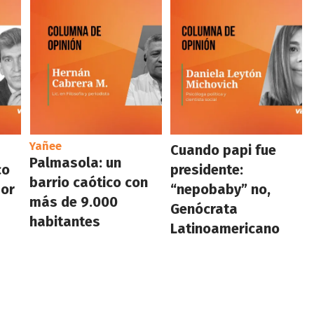
Yañee
Cuando papi fue
Palmasola: un
co
presidente:
barrio caótico con
por
“nepobaby” no,
más de 9.000
Genócrata
habitantes
Latinoamericano