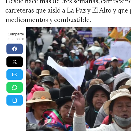
Desde hace más de tres semanas, campesinos
carreteras que aisló a La Paz y El Alto y q
medicamentos y combustible.
Comparte
esta nota: