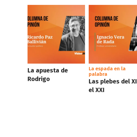
La espada en la
La apuesta de
palabra
Rodrigo
Las plebes del XI
el XXI