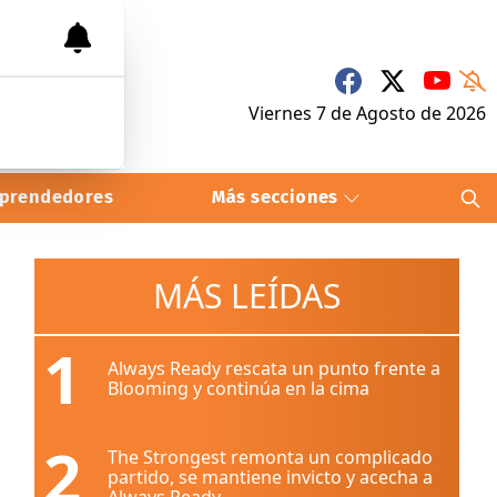
Viernes 7
de
Agosto
de 2026
prendedores
Más secciones
MÁS LEÍDAS
1
Always Ready rescata un punto frente a
Blooming y continúa en la cima
2
The Strongest remonta un complicado
partido, se mantiene invicto y acecha a
Always Ready