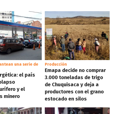
antean una serie de
Producción
Emapa decide no comprar
rgética: el país
3.000 toneladas de trigo
colapso
de Chuquisaca y deja a
rífero y el
productores con el grano
s minero
estocado en silos