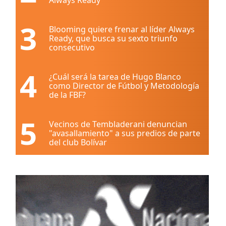
3
Blooming quiere frenar al líder Always
Ready, que busca su sexto triunfo
consecutivo
4
¿Cuál será la tarea de Hugo Blanco
como Director de Fútbol y Metodología
de la FBF?
5
Vecinos de Tembladerani denuncian
"avasallamiento" a sus predios de parte
del club Bolívar