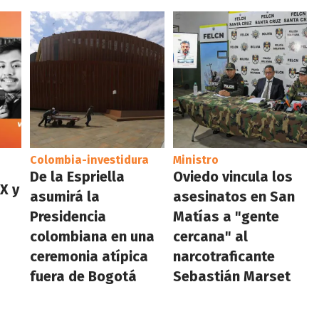
Colombia-investidura
Ministro
De la Espriella
Oviedo vincula los
X y
asumirá la
asesinatos en San
Presidencia
Matías a "gente
colombiana en una
cercana" al
ceremonia atípica
narcotraficante
fuera de Bogotá
Sebastián Marset