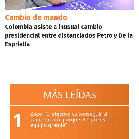
Cambio de mando
Colombia asiste a inusual cambio
presidencial entre distanciados Petro y De la
Espriella
MÁS LEÍDAS
1
Zago: “El objetivo es conseguir el
campeonato, porque el Tigre es un
equipo grande”