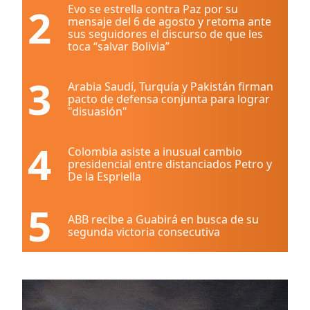
2
Evo se estrella contra Paz por su
mensaje del 6 de agosto y retoma ante
sus seguidores el discurso de que les
toca “salvar Bolivia”
3
Arabia Saudí, Turquía y Pakistán firman
pacto de defensa conjunta para lograr
"disuasión"
4
Colombia asiste a inusual cambio
presidencial entre distanciados Petro y
De la Espriella
5
ABB recibe a Guabirá en busca de su
segunda victoria consecutiva