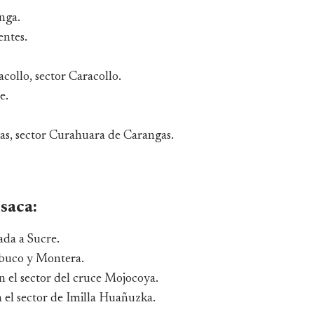
nga.
entes.
collo, sector Caracollo.
e.
as, sector Curahuara de Carangas.
saca:
ada a Sucre.
abuco y Montera.
 el sector del cruce Mojocoya.
n el sector de Imilla Huañuzka.