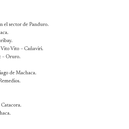
en el sector de Panduro.
aca.
uribay.
Vito Vito – Cañaviri.
z – Oruro.
tiago de Machaca.
 Remedios.
 Catacora.
haca.