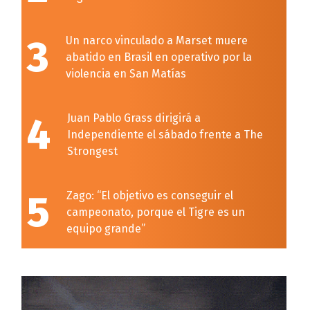
3
Un narco vinculado a Marset muere
abatido en Brasil en operativo por la
violencia en San Matías
4
Juan Pablo Grass dirigirá a
Independiente el sábado frente a The
Strongest
5
Zago: “El objetivo es conseguir el
campeonato, porque el Tigre es un
equipo grande”