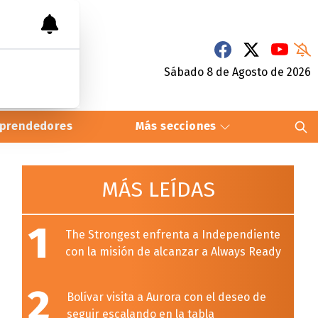
Sábado 8
de
Agosto
de 2026
prendedores
Más secciones
MÁS LEÍDAS
1
The Strongest enfrenta a Independiente
con la misión de alcanzar a Always Ready
2
Bolívar visita a Aurora con el deseo de
seguir escalando en la tabla