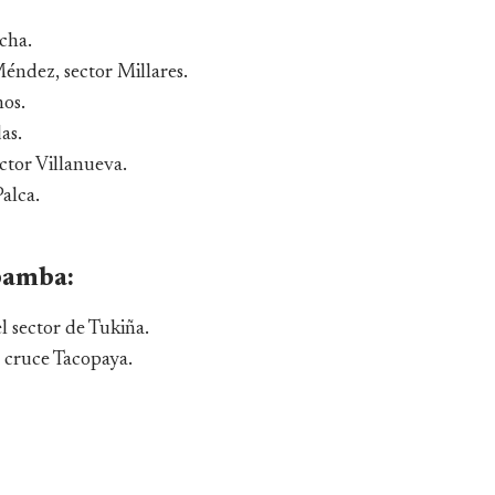
cha.
éndez, sector Millares.
os.
as.
ctor Villanueva.
alca.
bamba:
 sector de Tukiña.
y cruce Tacopaya.