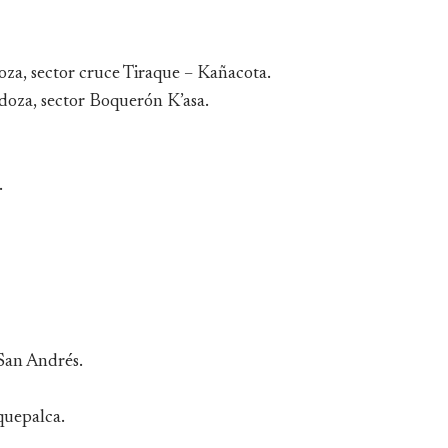
oza, sector cruce Tiraque – Kañacota.
doza, sector Boquerón K’asa.
.
 San Andrés.
quepalca.