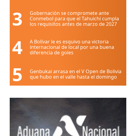
3
Gobernación se compromete ante
Conmebol para que el Tahuichi cumpla
los requisitos antes de marzo de 2027
4
A Bolívar le es esquivo una victoria
internacional de local por una buena
diferencia de goles
5
Genbukai arrasa en el V Open de Bolivia
que hubo en el valle hasta el domingo