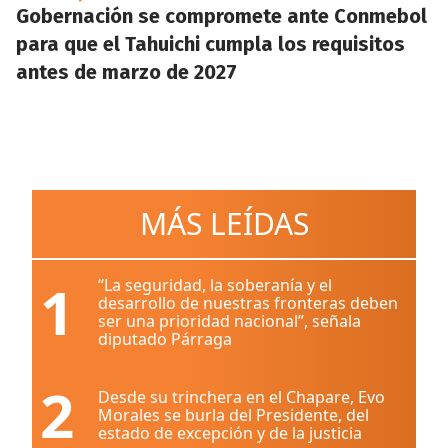
Gobernación se compromete ante Conmebol
para que el Tahuichi cumpla los requisitos
antes de marzo de 2027
MÁS LEÍDAS
1
“La seguridad, la soberanía y el
desarrollo de nuestras fronteras deben
ser una prioridad nacional”, señala
diputado Párraga
2
Desde su trinchera en el Chapare, Evo
Morales se burla del Presidente, del
estado de excepción y de la justicia