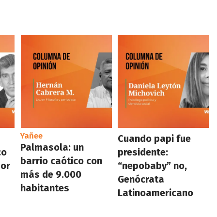
Yañee
Cuando papi fue
Palmasola: un
co
presidente:
barrio caótico con
por
“nepobaby” no,
más de 9.000
Genócrata
habitantes
Latinoamericano