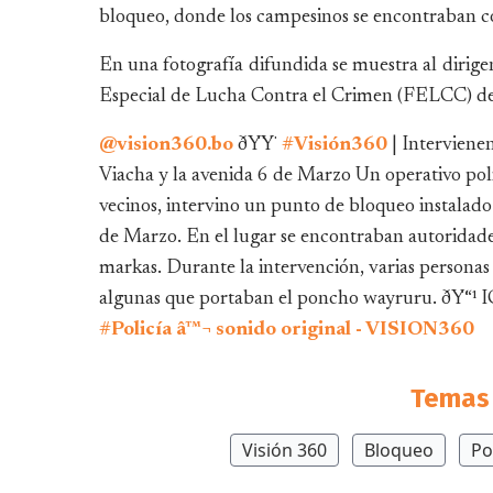
bloqueo, donde los campesinos se encontraban cor
En una fotografía difundida se muestra al dirig
Especial de Lucha Contra el Crimen (FELCC) de 
@vision360.bo
ðŸŸ
#Visión360
| Interviene
Viacha y la avenida 6 de Marzo Un operativo pol
vecinos, intervino un punto de bloqueo instalado
de Marzo. En el lugar se encontraban autoridades
markas. Durante la intervención, varias personas 
algunas que portaban el poncho wayruru. ðŸ“¹ 
#Policía
â™¬ sonido original - VISION360
Temas 
Visión 360
Bloqueo
Po