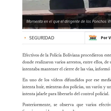
Momento en el que el dirigente de los Ponchos W
•
SEGURIDAD
Por V
Efectivos de la Policía Boliviana procedieron est
donde realizaron varios arrestos, entre ellos, d
intentaba mantener el cierre de las vías, informó 
En uno de los vídeos difundidos por ese medio
intenta huir, mientras dos policías, un varón y u
intenta jalarle para liberarlo del control policial.
Posteriormente, se observa que varios efecti