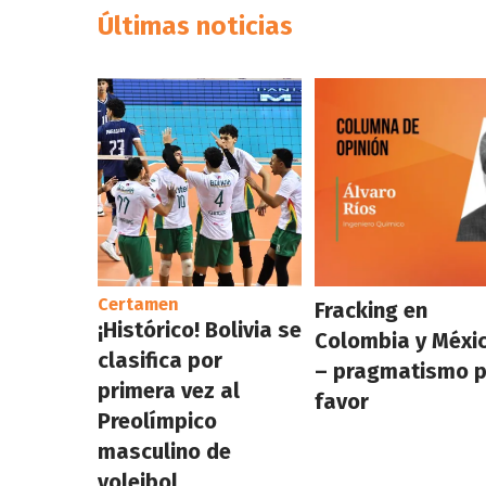
Últimas noticias
Certamen
Fracking en
¡Histórico! Bolivia se
Colombia y Méxi
clasifica por
– pragmatismo 
primera vez al
favor
Preolímpico
masculino de
voleibol