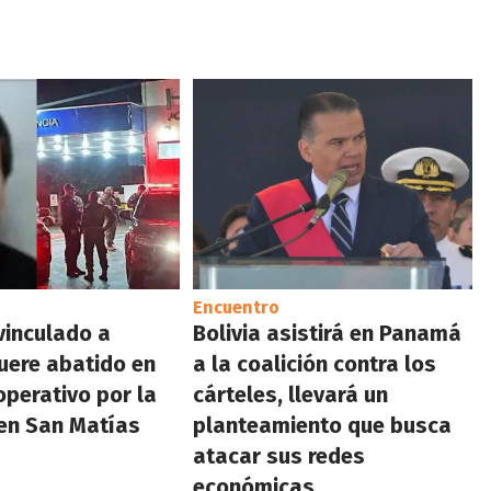
Encuentro
vinculado a
Bolivia asistirá en Panamá
uere abatido en
a la coalición contra los
operativo por la
cárteles, llevará un
 en San Matías
planteamiento que busca
atacar sus redes
económicas