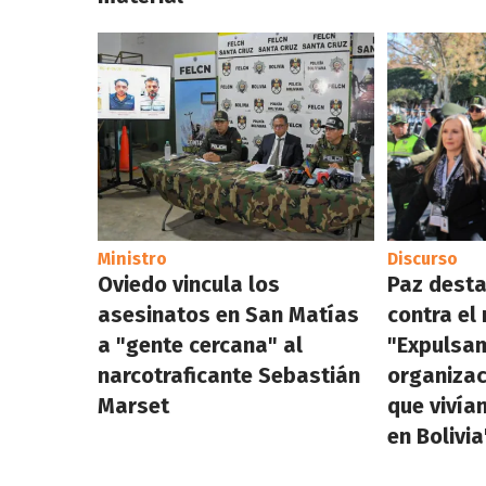
Ministro
Discurso
Oviedo vincula los
Paz desta
asesinatos en San Matías
contra el 
a "gente cercana" al
"Expulsam
narcotraficante Sebastián
organizac
Marset
que vivía
en Bolivia