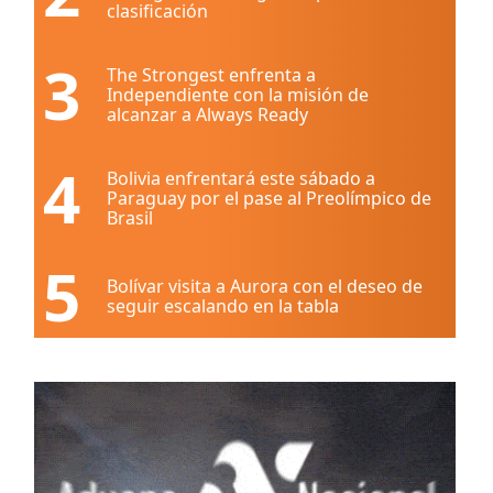
clasificación
3
The Strongest enfrenta a
Independiente con la misión de
alcanzar a Always Ready
4
Bolivia enfrentará este sábado a
Paraguay por el pase al Preolímpico de
Brasil
5
Bolívar visita a Aurora con el deseo de
seguir escalando en la tabla