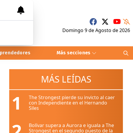
Domingo 9
de
Agosto
de 2026
prendedores
Más secciones
MÁS LEÍDAS
1
The Strongest pierde su invicto al caer
con Independiente en el Hernando
Siles
2
Bolívar supera a Aurora e iguala a The
Strongest en el segundo puesto de la