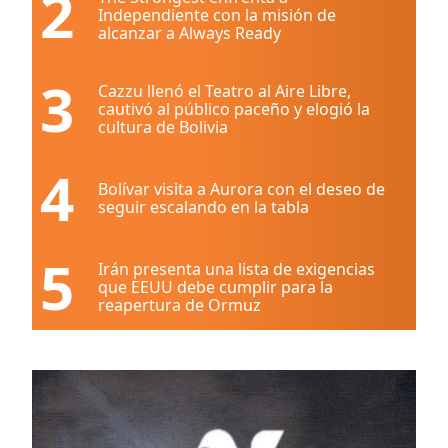
2
Independiente con la misión de
alcanzar a Always Ready
3
Cazzu llenó el Teatro al Aire Libre,
cautivó al público paceño y elogió la
cultura de Bolivia
4
Bolívar visita a Aurora con el deseo de
seguir escalando en la tabla
5
Irán presenta una lista de exigencias
que EEUU debe cumplir para la
reapertura de Ormuz