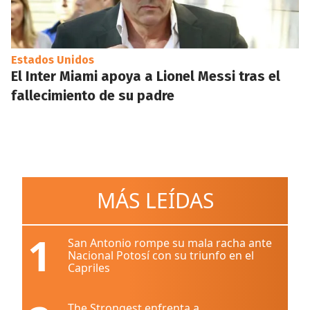
Estados Unidos
El Inter Miami apoya a Lionel Messi tras el
fallecimiento de su padre
MÁS LEÍDAS
1
San Antonio rompe su mala racha ante
Nacional Potosí con su triunfo en el
Capriles
The Strongest enfrenta a