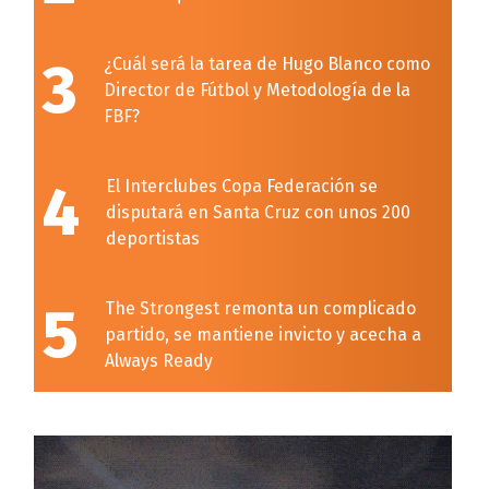
3
¿Cuál será la tarea de Hugo Blanco como
Director de Fútbol y Metodología de la
FBF?
4
El Interclubes Copa Federación se
disputará en Santa Cruz con unos 200
deportistas
5
The Strongest remonta un complicado
partido, se mantiene invicto y acecha a
Always Ready