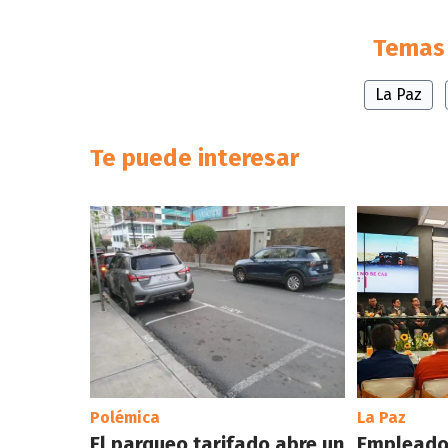
Temas 
La Paz
Te puede interesar
Polémica
La Paz
El parqueo tarifado abre un
Empleado