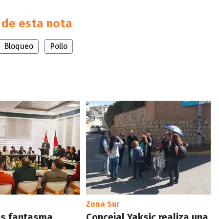
de esta nota
Bloqueo
Pollo
Zona Sur
s fantasma,
Concejal Yaksic realiza una