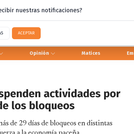
cibir nuestras notificaciones?
AS
ACEPTAR
Opinión
Matices
Em
uspenden actividades por
de los bloqueos
ás de 29 días de bloqueos en distintas
fuerza a la economía paceña.