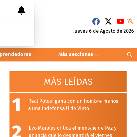
Jueves 6
de
Agosto
de 2026
prendedores
Más secciones
MÁS LEÍDAS
1
Real Potosí gana con un hombre menos
a una indefensa U de Vinto
2
Evo Morales critica el mensaje de Paz y
anuncia que lo desmentirá el viernes