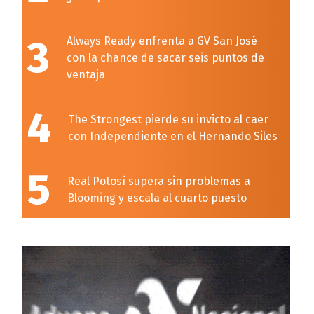
3
Always Ready enfrenta a GV San José
con la chance de sacar seis puntos de
ventaja
4
The Strongest pierde su invicto al caer
con Independiente en el Hernando Siles
5
Real Potosí supera sin problemas a
Blooming y escala al cuarto puesto