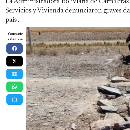
La Administradora Boliviana de Carreteras 
Servicios y Vivienda denunciaron graves dañ
país .
Comparte
esta nota: