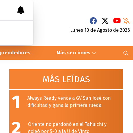
Lunes 10
de
Agosto
de 2026
prendedores
Más secciones
MÁS LEÍDAS
1
Always Ready vence a GV San José con
dificultad y gana la primera rueda
2
Oriente no perdonó en el Tahuichi y
goleó por 5-0 a la U de Vinto