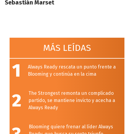
Sebastián Marset
MÁS LEÍDAS
1
Always Ready rescata un punto frente a
Blooming y continúa en la cima
2
The Strongest remonta un complicado
partido, se mantiene invicto y acecha a
Always Ready
Blooming quiere frenar al líder Always
Ready, que busca su sexto triunfo