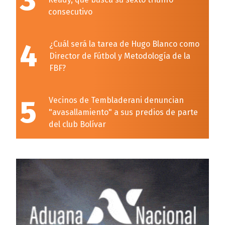
3
consecutivo
4
¿Cuál será la tarea de Hugo Blanco como
Director de Fútbol y Metodología de la
FBF?
5
Vecinos de Tembladerani denuncian
"avasallamiento" a sus predios de parte
del club Bolívar