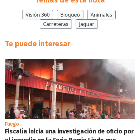
Temas de esta nota
Visión 360
Bloqueo
Animales
Carreteras
Jaguar
Te puede interesar
Fuego
Fiscalía inicia una investigación de oficio por