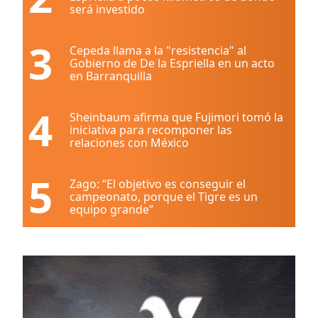
será investido
3
Cepeda llama a la "resistencia" al
Gobierno de De la Espriella en un acto
en Barranquilla
4
Sheinbaum afirma que Fujimori tomó la
iniciativa para recomponer las
relaciones con México
5
Zago: “El objetivo es conseguir el
campeonato, porque el Tigre es un
equipo grande”