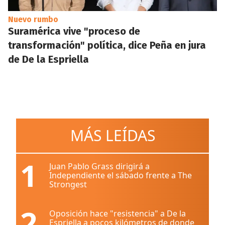
Nuevo rumbo
Suramérica vive "proceso de
transformación" política, dice Peña en jura
de De la Espriella
MÁS LEÍDAS
1
Juan Pablo Grass dirigirá a
Independiente el sábado frente a The
Strongest
2
Oposición hace "resistencia" a De la
Espriella a pocos kilómetros de donde