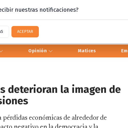
cibir nuestras notificaciones?
AS
ACEPTAR
Opinión
Matices
Em
s deterioran la imagen de
siones
a pérdidas económicas de alrededor de
acto negativo en la democracia y la