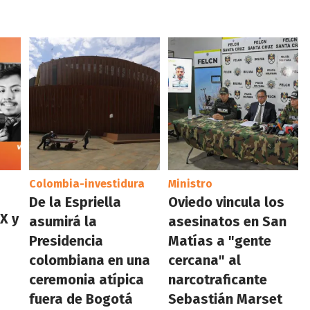
Colombia-investidura
Ministro
De la Espriella
Oviedo vincula los
X y
asumirá la
asesinatos en San
Presidencia
Matías a "gente
colombiana en una
cercana" al
ceremonia atípica
narcotraficante
fuera de Bogotá
Sebastián Marset