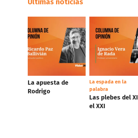
Últimas noticias
La apuesta de
La espada en la
palabra
Rodrigo
Las plebes del XI
el XXI