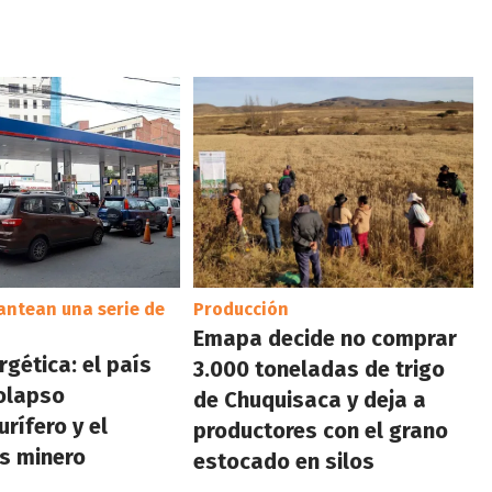
antean una serie de
Producción
Emapa decide no comprar
rgética: el país
3.000 toneladas de trigo
colapso
de Chuquisaca y deja a
rífero y el
productores con el grano
s minero
estocado en silos