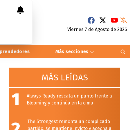
Viernes 7
de
Agosto
de 2026
prendedores
Más secciones
MÁS LEÍDAS
1
Always Ready rescata un punto frente a
Blooming y continúa en la cima
2
The Strongest remonta un complicado
partido, se mantiene invicto y acecha a