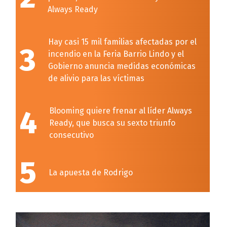
Always Ready
Hay casi 15 mil familias afectadas por el
3
incendio en la Feria Barrio Lindo y el
Gobierno anuncia medidas económicas
de alivio para las víctimas
4
Blooming quiere frenar al líder Always
Ready, que busca su sexto triunfo
consecutivo
5
La apuesta de Rodrigo