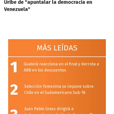
Uribe de "apuntalar la democracia en
Venezuela"
MÁS LEÍDAS
1
Guabirá reacciona en el final y derrota a
ABB en los descuentos
2
Selección femenina se impone sobre
Chile en el Sudamericano Sub-16
Juan Pablo Grass dirigirá a