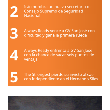
2
Irán nombra un nuevo secretario del
Consejo Supremo de Seguridad
Nacional
3
Always Ready vence a GV San José con
dificultad y gana la primera rueda
4
Always Ready enfrenta a GV San José
con la chance de sacar seis puntos de
ventaja
5
The Strongest pierde su invicto al caer
con Independiente en el Hernando Siles