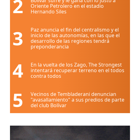
2
Bolívar sufre y le gana con lo justo a
Oriente Petrolero en el estadio
Hernando Siles
3
Paz anuncia el fin del centralismo y el
inicio de las autonomías, en las que el
desarrollo de las regiones tendrá
preponderancia
4
En la vuelta de los Zago, The Strongest
intentará recuperar terreno en el todos
contra todos
5
Vecinos de Tembladerani denuncian
"avasallamiento" a sus predios de parte
del club Bolívar