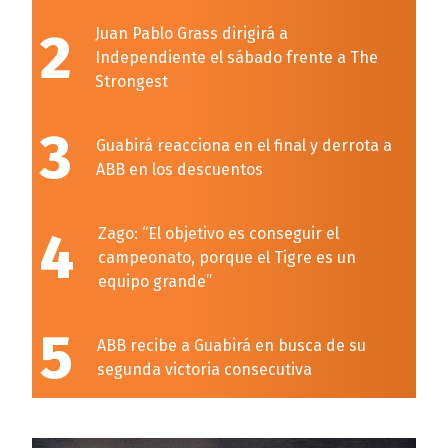
2
Juan Pablo Grass dirigirá a
Independiente el sábado frente a The
Strongest
3
Guabirá reacciona en el final y derrota a
ABB en los descuentos
4
Zago: “El objetivo es conseguir el
campeonato, porque el Tigre es un
equipo grande”
5
ABB recibe a Guabirá en busca de su
segunda victoria consecutiva