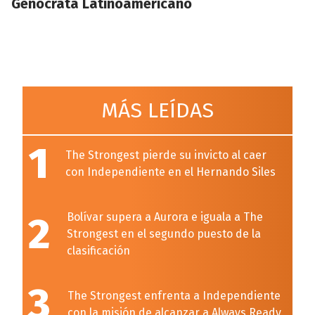
Genócrata Latinoamericano
MÁS LEÍDAS
1
The Strongest pierde su invicto al caer
con Independiente en el Hernando Siles
2
Bolívar supera a Aurora e iguala a The
Strongest en el segundo puesto de la
clasificación
3
The Strongest enfrenta a Independiente
con la misión de alcanzar a Always Ready