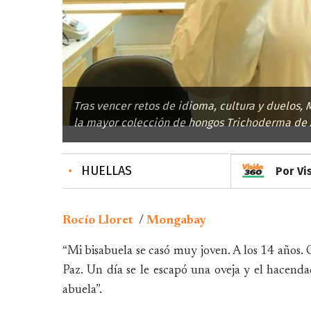
Tras vencer retos de idioma, cultura y duelos,
la mayor colección de hongos Trichoderma de A
•
HUELLAS
Por Vi
Rocío Lloret
/
Mongabay
“Mi bisabuela se casó muy joven. A los 14 años. 
Paz. Un día se le escapó una oveja y el hacend
abuela”.