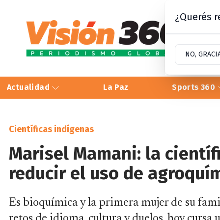
¿Querés re
NO, GRACI
Actualidad
La Paz
Sports 360
Científicas indígenas
Marisel Mamani: la cientí
reducir el uso de agroquím
Es bioquímica y la primera mujer de su famil
retos de idioma, cultura y duelos, hoy cursa