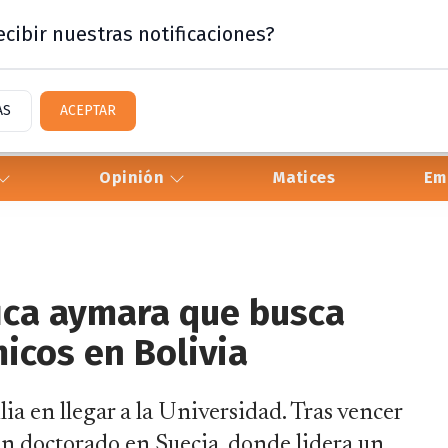
cibir nuestras notificaciones?
AS
ACEPTAR
Opinión
Matices
Em
fica aymara que busca
icos en Bolivia
ia en llegar a la Universidad. Tras vencer
 un doctorado en Suecia, donde lidera un