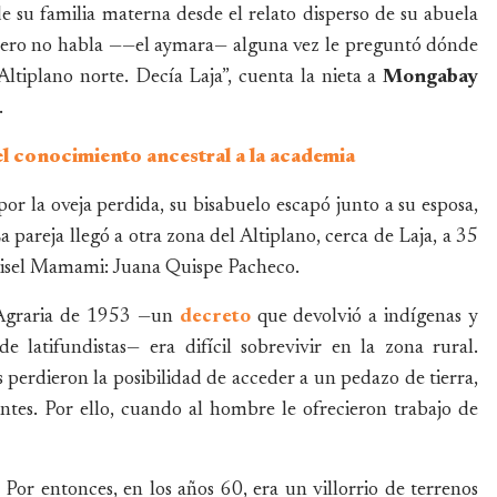
 su familia materna desde el relato disperso de su abuela
 pero no habla ——el aymara— alguna vez le preguntó dónde
Altiplano norte. Decía Laja”, cuenta la nieta a
Mongabay
.
 el conocimiento ancestral a la academia
 por la oveja perdida, su bisabuelo escapó junto a su esposa,
a pareja llegó a otra zona del Altiplano, cerca de Laja, a 35
arisel Mamami: Juana Quispe Pacheco.
 Agraria de 1953 —un
decreto
que devolvió a indígenas y
 latifundistas— era difícil sobrevivir en la zona rural.
 perdieron la posibilidad de acceder a un pedazo de tierra,
entes. Por ello, cuando al hombre le ofrecieron trabajo de
. Por entonces, en los años 60, era un villorrio de terrenos