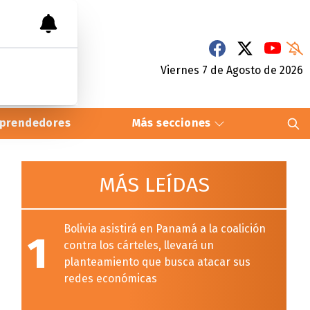
Viernes 7
de
Agosto
de 2026
prendedores
Más secciones
MÁS LEÍDAS
Bolivia asistirá en Panamá a la coalición
1
contra los cárteles, llevará un
planteamiento que busca atacar sus
redes económicas