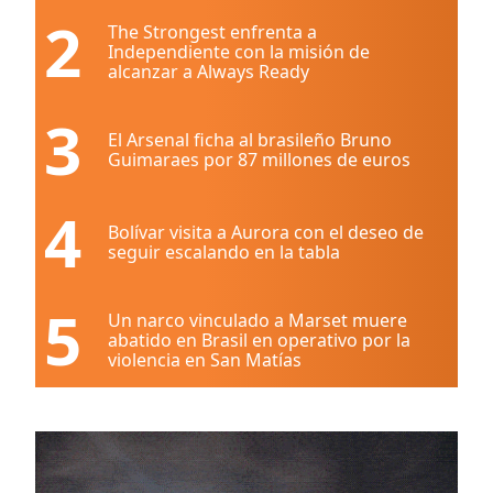
2
The Strongest enfrenta a
Independiente con la misión de
alcanzar a Always Ready
3
El Arsenal ficha al brasileño Bruno
Guimaraes por 87 millones de euros
4
Bolívar visita a Aurora con el deseo de
seguir escalando en la tabla
5
Un narco vinculado a Marset muere
abatido en Brasil en operativo por la
violencia en San Matías