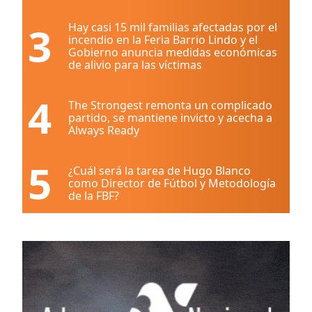
3
Hay casi 15 mil familias afectadas por el
incendio en la Feria Barrio Lindo y el
Gobierno anuncia medidas económicas
de alivio para las víctimas
4
The Strongest remonta un complicado
partido, se mantiene invicto y acecha a
Always Ready
5
¿Cuál será la tarea de Hugo Blanco
como Director de Fútbol y Metodología
de la FBF?