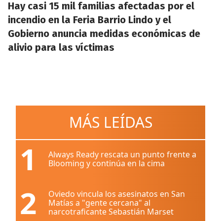
Hay casi 15 mil familias afectadas por el
incendio en la Feria Barrio Lindo y el
Gobierno anuncia medidas económicas de
alivio para las víctimas
MÁS LEÍDAS
1
Always Ready rescata un punto frente a
Blooming y continúa en la cima
2
Oviedo vincula los asesinatos en San
Matías a "gente cercana" al
narcotraficante Sebastián Marset