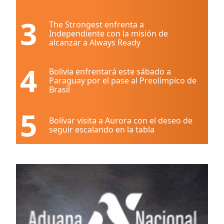
3
The Strongest enfrenta a
Independiente con la misión de
alcanzar a Always Ready
4
Bolivia enfrentará este sábado a
Paraguay por el pase al Preolímpico de
Brasil
5
Bolívar visita a Aurora con el deseo de
seguir escalando en la tabla