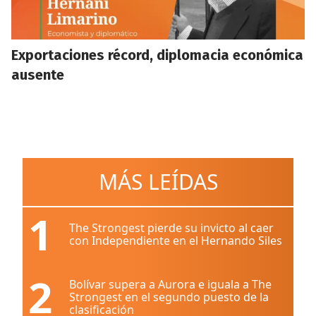
Exportaciones récord, diplomacia económica
ausente
MÁS LEÍDAS
1
The Strongest pierde su invicto al caer
con Independiente en el Hernando Siles
2
Bolívar supera a Aurora e iguala a The
Strongest en el segundo puesto de la
clasificación