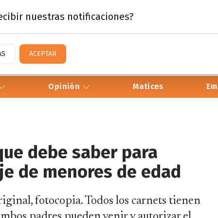
cibir nuestras notificaciones?
AS
ACEPTAR
Opinión
Matices
Em
 que debe saber para
aje de menores de edad
iginal, fotocopia. Todos los carnets tienen
 ambos padres pueden venir y autorizar el