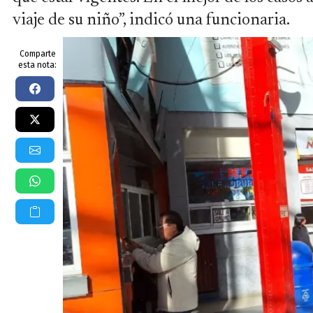
viaje de su niño”, indicó una funcionaria.
Comparte
esta nota: