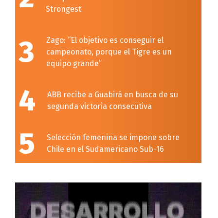
Strongest
3
Zago: “El objetivo es conseguir el
campeonato, porque el Tigre es un
equipo grande”
4
ABB recibe a Guabirá en busca de su
segunda victoria consecutiva
5
Selección femenina se impone sobre
Chile en el Sudamericano Sub-16