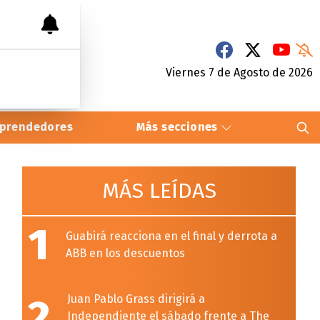
Viernes 7
de
Agosto
de 2026
prendedores
Más secciones
MÁS LEÍDAS
1
Guabirá reacciona en el final y derrota a
ABB en los descuentos
2
Juan Pablo Grass dirigirá a
Independiente el sábado frente a The