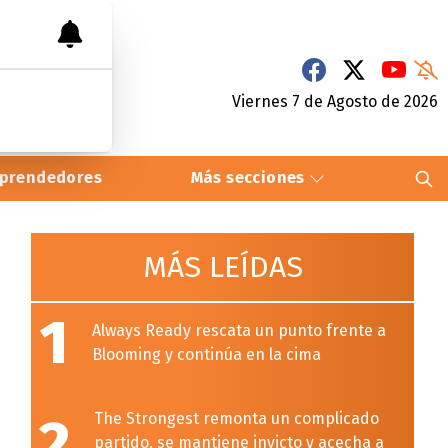
Viernes 7
de
Agosto
de 2026
prendedores
Más secciones
MÁS LEÍDAS
1
Always Ready rescata un punto frente a
Blooming y continúa en la cima
2
The Strongest remonta un complicado
partido, se mantiene invicto y acecha a