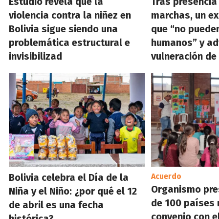
Estudio revela que la
Tras presencia
violencia contra la niñez en
marchas, un ex
Bolivia sigue siendo una
que “no puede
problemática estructural e
humanos” y ad
invisibilizad
vulneración de
Bolivia celebra el Día de la
Acuerdo
Organismo pre
Niña y el Niño: ¿por qué el 12
de 100 países 
de abril es una fecha
convenio con e
histórica?