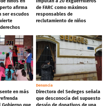
 de niños en
Imputan a 20 exguerrilleros
perto afirma
de FARC como máximos
n ser escudos
responsables de
vierte
reclutamiento de niños
 derechos
Denuncia
sente en más
Directora del Sedeges señala
refrenda
que desconocía del supuesto
l Gobierno que
desvío de donativos de una