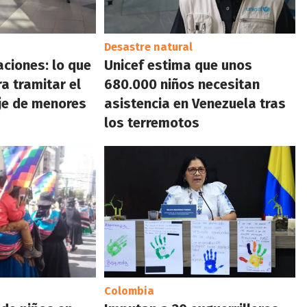
Desastre natural
aciones: lo que
Unicef estima que unos
a tramitar el
680.000 niños necesitan
je de menores
asistencia en Venezuela tras
los terremotos
Colombia