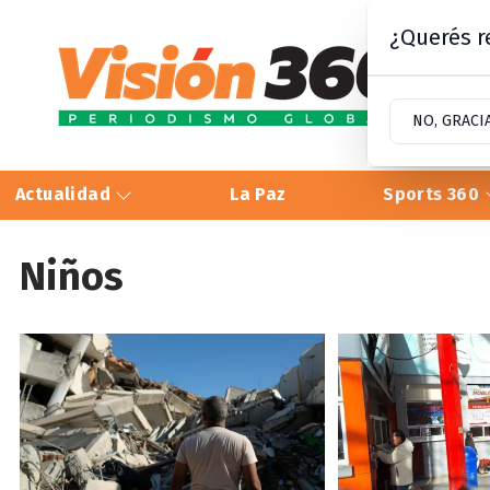
¿Querés re
NO, GRACI
Actualidad
La Paz
Sports 360
Niños