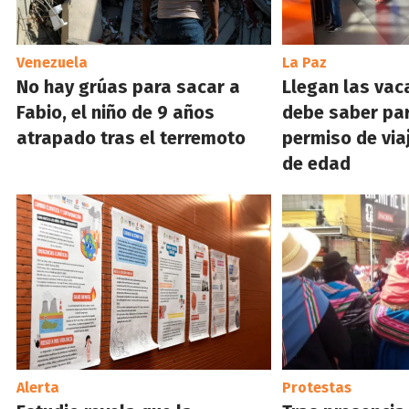
Venezuela
La Paz
No hay grúas para sacar a
Llegan las vac
Fabio, el niño de 9 años
debe saber par
atrapado tras el terremoto
permiso de via
de edad
Alerta
Protestas