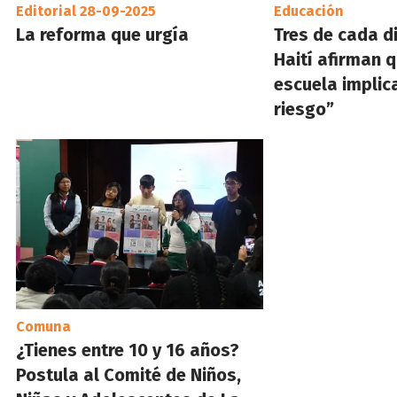
Editorial 28-09-2025
Educación
La reforma que urgía
Tres de cada d
Haití afirman q
escuela implic
riesgo”
Comuna
¿Tienes entre 10 y 16 años?
Postula al Comité de Niños,