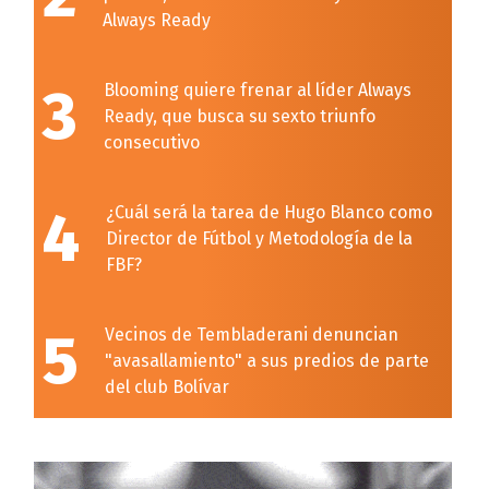
Always Ready
3
Blooming quiere frenar al líder Always
Ready, que busca su sexto triunfo
consecutivo
4
¿Cuál será la tarea de Hugo Blanco como
Director de Fútbol y Metodología de la
FBF?
5
Vecinos de Tembladerani denuncian
"avasallamiento" a sus predios de parte
del club Bolívar