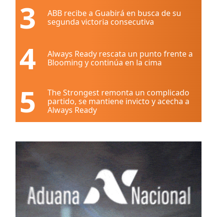
3
ABB recibe a Guabirá en busca de su
segunda victoria consecutiva
4
Always Ready rescata un punto frente a
Blooming y continúa en la cima
5
The Strongest remonta un complicado
partido, se mantiene invicto y acecha a
Always Ready