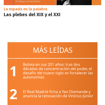
La espada en la palabra
Las plebes del XIX y el XXI
MÁS LEÍDAS
1
Bolivia en sus 201 años: tras dos
décadas de concentración del poder, el
desafío del nuevo siglo es fortalecer las
autonomías
2
El Real Madrid ficha a Yan Diomande y
anuncia la renovación de Vinícius Júnior