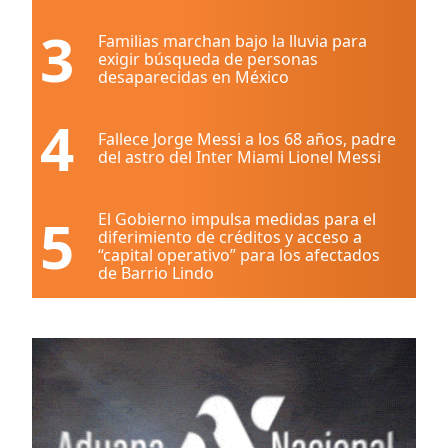
3
Familias marchan bajo la lluvia para
exigir búsqueda de personas
desaparecidas en México
4
Fallece Jorge Messi a los 68 años, padre
del astro del Inter Miami Lionel Messi
5
El Gobierno impulsa medidas para el
diferimiento de créditos y acceso a
“capital operativo” para los afectados
de Barrio Lindo