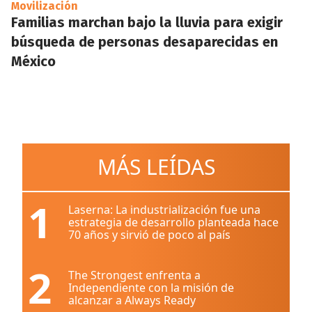
Movilización
Familias marchan bajo la lluvia para exigir
búsqueda de personas desaparecidas en
México
MÁS LEÍDAS
1
Laserna: La industrialización fue una
estrategia de desarrollo planteada hace
70 años y sirvió de poco al país
2
The Strongest enfrenta a
Independiente con la misión de
alcanzar a Always Ready