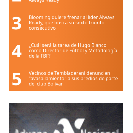
3
Blooming quiere frenar al líder Always
Ready, que busca su sexto triunfo
consecutivo
4
¿Cuál será la tarea de Hugo Blanco
como Director de Fútbol y Metodología
de la FBF?
5
Vecinos de Tembladerani denuncian
"avasallamiento" a sus predios de parte
del club Bolívar