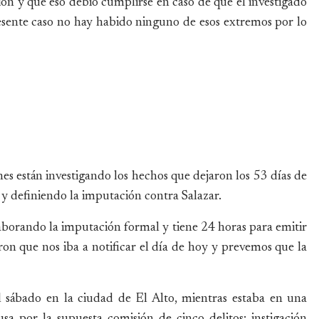
 y que eso debió cumplirse en caso de que el investigado
esente caso no hay habido ninguno de esos extremos por lo
enes están investigando los hechos que dejaron los 53 días de
 y definiendo la imputación contra Salazar.
laborando la imputación formal y tiene 24 horas para emitir
n que nos iba a notificar el día de hoy y prevemos que la
l sábado en la ciudad de El Alto, mientras estaba en una
sa por la supuesta comisión de cinco delitos: instigación