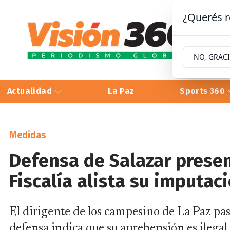
¿Querés r
NO, GRAC
Actualidad
La Paz
Sports 360
Medidas
Defensa de Salazar presen
Fiscalía alista su imputac
El dirigente de los campesino de La Paz pas
defensa indica que su aprehensión es ilegal y