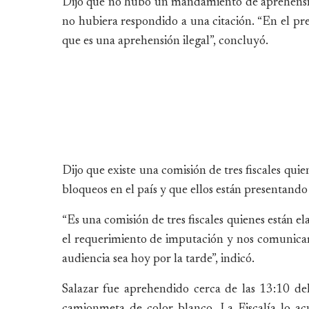
Dijo que no hubo un mandamiento de aprehensión
no hubiera respondido a una citación. “En el pr
que es una aprehensión ilegal”, concluyó.
Dijo que existe una comisión de tres fiscales qui
bloqueos en el país y que ellos están presentando
“Es una comisión de tres fiscales quienes están e
el requerimiento de imputación y nos comunicaro
audiencia sea hoy por la tarde”, indicó.
Salazar fue aprehendido cerca de las 13:10 de
camionmeta de color blanco. La Fiscalía lo acu