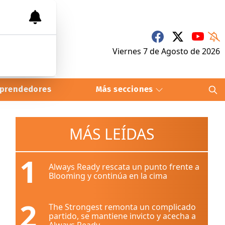
Viernes 7
de
Agosto
de 2026
prendedores
Más secciones
MÁS LEÍDAS
1
Always Ready rescata un punto frente a
Blooming y continúa en la cima
2
The Strongest remonta un complicado
partido, se mantiene invicto y acecha a
Always Ready