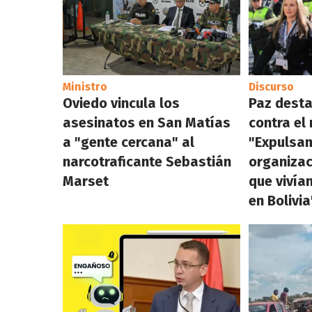
Ministro
Discurso
Oviedo vincula los
Paz desta
asesinatos en San Matías
contra el 
a "gente cercana" al
"Expulsam
narcotraficante Sebastián
organizac
Marset
que vivía
en Bolivia