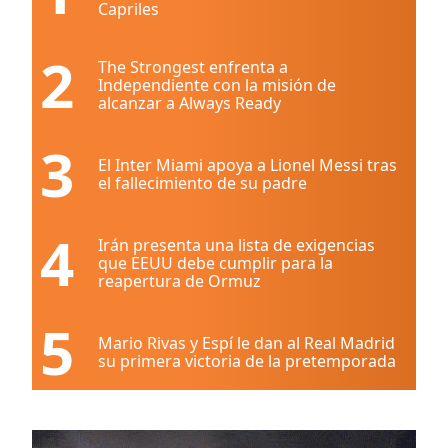
Capriles
2
The Strongest enfrenta a
Independiente con la misión de
alcanzar a Always Ready
3
El Inter Miami apoya a Lionel Messi tras
el fallecimiento de su padre
4
Irán presenta una lista de exigencias
que EEUU debe cumplir para la
reapertura de Ormuz
5
Mario Rivas y Espí le dan al Real Madrid
su primera victoria de la pretemporada