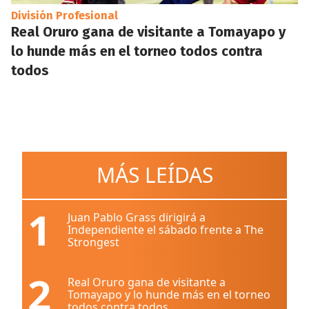
División Profesional
Real Oruro gana de visitante a Tomayapo y
lo hunde más en el torneo todos contra
todos
MÁS LEÍDAS
1
Juan Pablo Grass dirigirá a
Independiente el sábado frente a The
Strongest
2
Real Oruro gana de visitante a
Tomayapo y lo hunde más en el torneo
todos contra todos