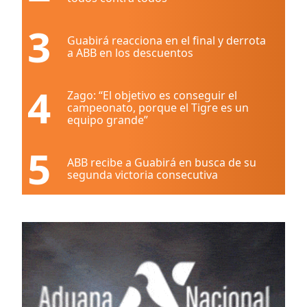
3
Guabirá reacciona en el final y derrota
a ABB en los descuentos
4
Zago: “El objetivo es conseguir el
campeonato, porque el Tigre es un
equipo grande”
5
ABB recibe a Guabirá en busca de su
segunda victoria consecutiva