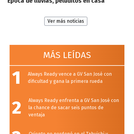
“Época de lluvias, peluditos en casa”
Ver más noticias
MÁS LEÍDAS
1
Always Ready vence a GV San José con
dificultad y gana la primera rueda
2
Always Ready enfrenta a GV San José con
la chance de sacar seis puntos de
ventaja
Oriente no perdonó en el Tahuichi y