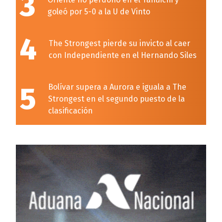
3
goleó por 5-0 a la U de Vinto
4
The Strongest pierde su invicto al caer
con Independiente en el Hernando Siles
5
Bolívar supera a Aurora e iguala a The
Strongest en el segundo puesto de la
clasificación