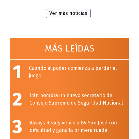
Ver más noticias
MÁS LEÍDAS
1
Cuando el poder comienza a perder el
juego
2
Irán nombra un nuevo secretario del
Consejo Supremo de Seguridad Nacional
3
Always Ready vence a GV San José con
dificultad y gana la primera rueda