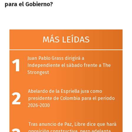
para el Gobierno?
MÁS LEÍDAS
1
Juan Pablo Grass dirigirá a
Independiente el sábado frente a The
Strongest
2
Abelardo de la Espriella jura como
presidente de Colombia para el periodo
2026-2030
Tras anuncio de Paz, Libre dice que hará
oposición constructiva, pero adelanta