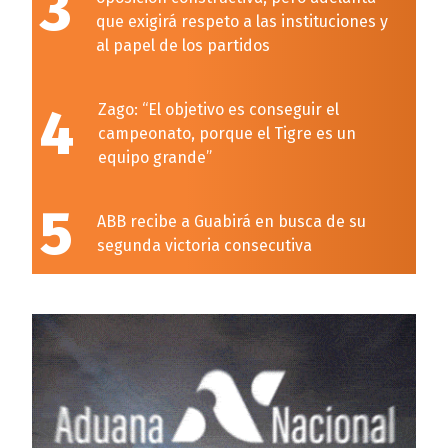
3
que exigirá respeto a las instituciones y
al papel de los partidos
4
Zago: “El objetivo es conseguir el
campeonato, porque el Tigre es un
equipo grande”
5
ABB recibe a Guabirá en busca de su
segunda victoria consecutiva