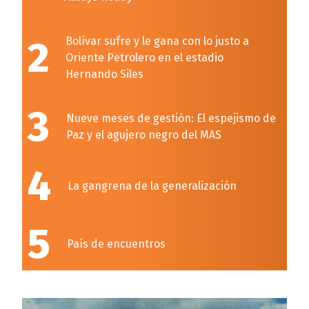
2
Bolívar sufre y le gana con lo justo a
Oriente Petrolero en el estadio
Hernando Siles
3
Nueve meses de gestión: El espejismo de
Paz y el agujero negro del MAS
4
La gangrena de la generalización
5
País de encuentros