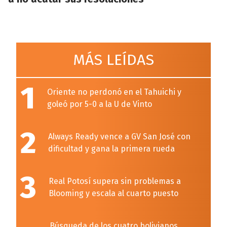
MÁS LEÍDAS
1
Oriente no perdonó en el Tahuichi y
goleó por 5-0 a la U de Vinto
2
Always Ready vence a GV San José con
dificultad y gana la primera rueda
3
Real Potosí supera sin problemas a
Blooming y escala al cuarto puesto
Búsqueda de los cuatro bolivianos