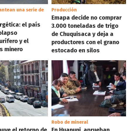
antean una serie de
Producción
Emapa decide no comprar
rgética: el país
3.000 toneladas de trigo
colapso
de Chuquisaca y deja a
rífero y el
productores con el grano
s minero
estocado en silos
Robo de mineral
buye el retorno de
En Huanuni, aprueban