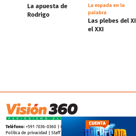
La apuesta de
La espada en la
palabra
Rodrigo
Las plebes del XI
el XXI
Teléfono:
+591 7036-0360 |
Contáctenos
Política de privacidad
|
Staff
|
Código de ética
|
Hemeroteca