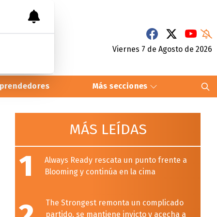
Viernes 7
de
Agosto
de 2026
prendedores
Más secciones
MÁS LEÍDAS
1
Always Ready rescata un punto frente a
Blooming y continúa en la cima
2
The Strongest remonta un complicado
partido, se mantiene invicto y acecha a