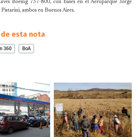
aves Boeing 737-800, con bases en el Aeroparque Jorge
Pistarini, ambos en Buenos Aires.
de esta nota
ón 360
BoA