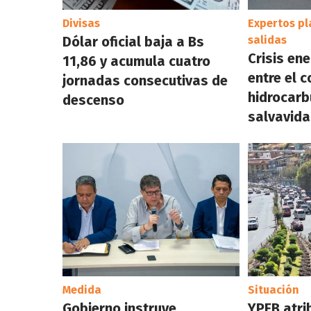
Divisas
Expertos pl
Dólar oficial baja a Bs
salidas
Crisis ene
11,86 y acumula cuatro
entre el 
jornadas consecutivas de
hidrocarbu
descenso
salvavida
Medida
Situación
Gobierno instruye
YPFB atri