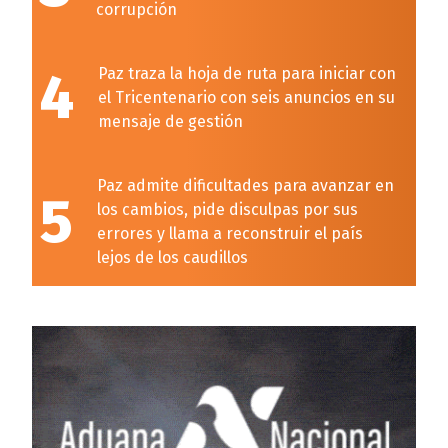
corrupción
4
Paz traza la hoja de ruta para iniciar con
el Tricentenario con seis anuncios en su
mensaje de gestión
Paz admite dificultades para avanzar en
5
los cambios, pide disculpas por sus
errores y llama a reconstruir el país
lejos de los caudillos