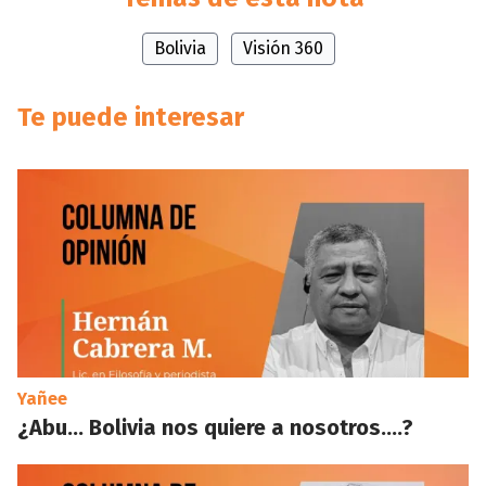
Bolivia
Visión 360
Te puede interesar
Yañee
¿Abu… Bolivia nos quiere a nosotros….?