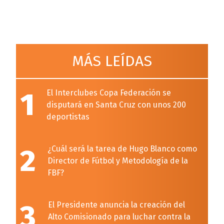
MÁS LEÍDAS
1
El Interclubes Copa Federación se
disputará en Santa Cruz con unos 200
deportistas
2
¿Cuál será la tarea de Hugo Blanco como
Director de Fútbol y Metodología de la
FBF?
3
El Presidente anuncia la creación del
Alto Comisionado para luchar contra la