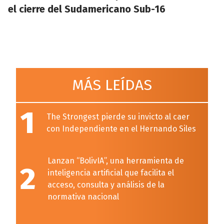
el cierre del Sudamericano Sub-16
MÁS LEÍDAS
1
The Strongest pierde su invicto al caer
con Independiente en el Hernando Siles
Lanzan “BolivIA”, una herramienta de
2
inteligencia artificial que facilita el
acceso, consulta y análisis de la
normativa nacional