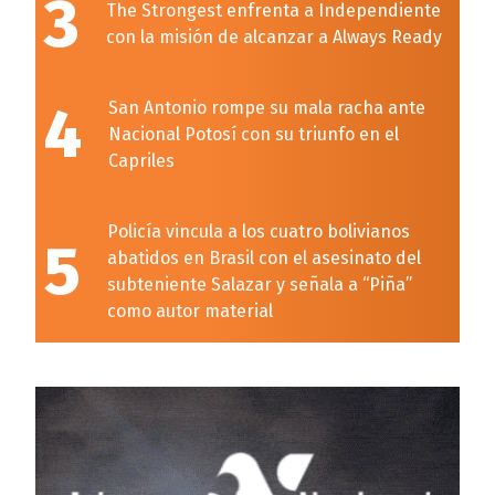
3
The Strongest enfrenta a Independiente
con la misión de alcanzar a Always Ready
4
San Antonio rompe su mala racha ante
Nacional Potosí con su triunfo en el
Capriles
Policía vincula a los cuatro bolivianos
5
abatidos en Brasil con el asesinato del
subteniente Salazar y señala a “Piña”
como autor material