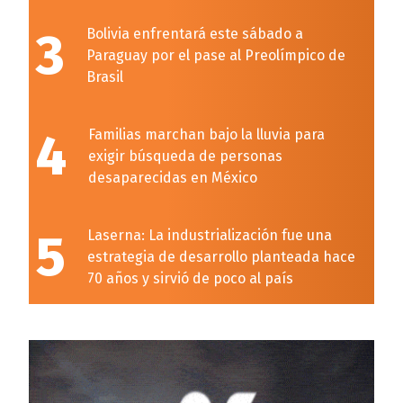
3
Bolivia enfrentará este sábado a
Paraguay por el pase al Preolímpico de
Brasil
4
Familias marchan bajo la lluvia para
exigir búsqueda de personas
desaparecidas en México
5
Laserna: La industrialización fue una
estrategia de desarrollo planteada hace
70 años y sirvió de poco al país