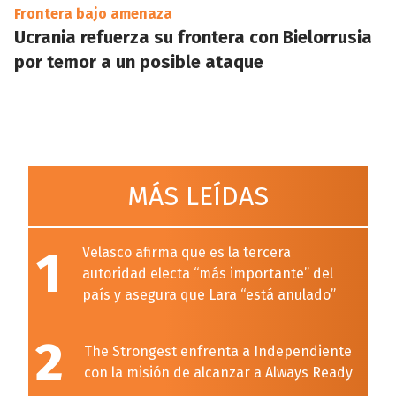
Frontera bajo amenaza
Ucrania refuerza su frontera con Bielorrusia
por temor a un posible ataque
MÁS LEÍDAS
1
Velasco afirma que es la tercera
autoridad electa “más importante” del
país y asegura que Lara “está anulado”
2
The Strongest enfrenta a Independiente
con la misión de alcanzar a Always Ready