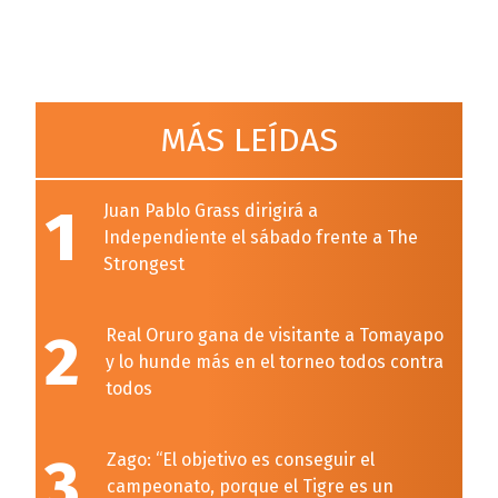
MÁS LEÍDAS
1
Juan Pablo Grass dirigirá a
Independiente el sábado frente a The
Strongest
2
Real Oruro gana de visitante a Tomayapo
y lo hunde más en el torneo todos contra
todos
3
Zago: “El objetivo es conseguir el
campeonato, porque el Tigre es un